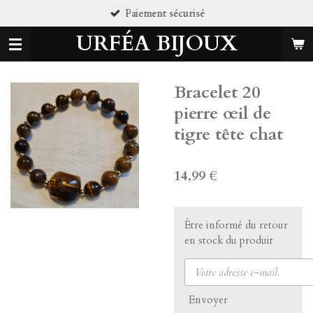
sé
Pierres naturell
Passer
au
URFÉA BIJOUX
contenu
principal
Bracelet 20
pierre œil de
tigre tête chat
14,99 €
Être informé du retour
en stock du produit
Envoyer