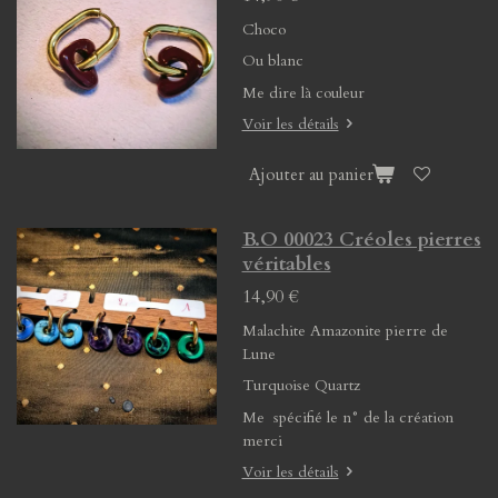
Choco
Ou blanc
Me dire là couleur
Voir les détails
Ajouter au panier
B.O 00023 Créoles pierres
véritables
14,90 €
Malachite Amazonite pierre de
Lune
Turquoise Quartz
Me spécifié le n° de la création
merci
Voir les détails