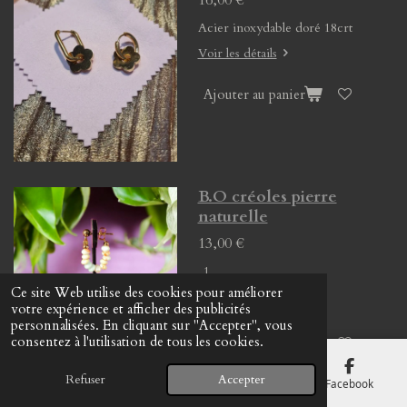
16,00 €
Acier inoxydable doré 18crt
Voir les détails
Ajouter au panier
B.O créoles pierre
naturelle
13,00 €
Ce site Web utilise des cookies pour améliorer
Voir les détails
votre expérience et afficher des publicités
personnalisées. En cliquant sur "Accepter", vous
consentez à l'utilisation de tous les cookies.
Ajouter au panier
Refuser
Accepter
E-mail
Téléphone
Carte
Facebook