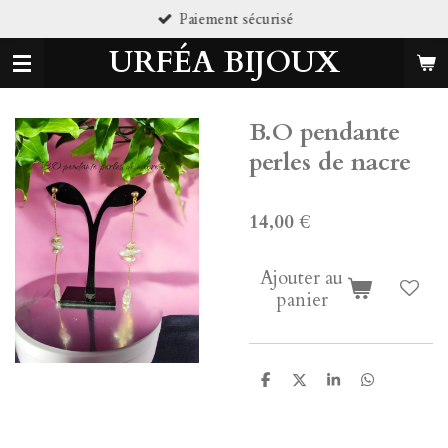
iement sécurisé
Pi
Passer
au
URFÉA BIJOUX
contenu
principal
B.O pendante
perles de nacre
14,00 €
Ajouter au
panier
P
P
P
P
a
a
a
a
r
r
r
r
t
t
t
t
a
a
a
a