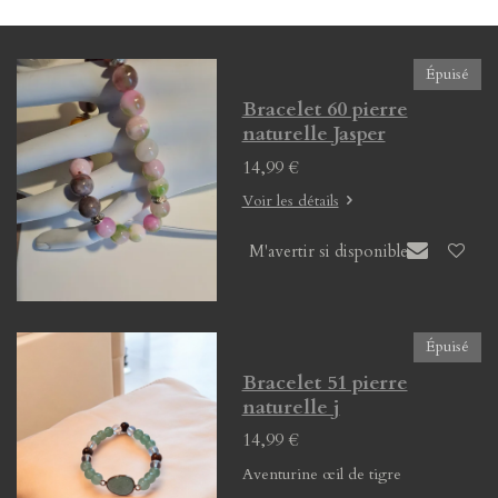
g
g
g
g
e
e
e
e
r
r
r
r
Épuisé
Bracelet 60 pierre
naturelle Jasper
14,99 €
Voir les détails
M'avertir si disponible
Épuisé
Bracelet 51 pierre
naturelle j
14,99 €
Aventurine œil de tigre