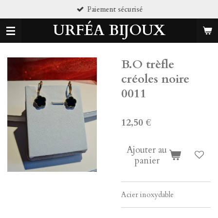
Paiement sécurisé
Passer
au
URFÉA BIJOUX
contenu
principal
B.O trèfle
créoles noire
0011
12,50 €
Ajouter au
panier
Acier inoxydable