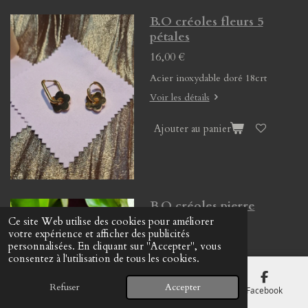
B.O créoles fleurs 5
pétales
16,00 €
Acier inoxydable doré 18crt
Voir les détails
Ajouter au panier
B.O créoles pierre
naturelle
Ce site Web utilise des cookies pour améliorer
votre expérience et afficher des publicités
13,00 €
personnalisées. En cliquant sur "Accepter", vous
consentez à l'utilisation de tous les cookies.
Voir les détails
Refuser
Accepter
E-mail
Téléphone
Carte
Facebook