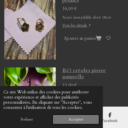
pétales
16,00 €
Acier inoxydable doré 18crt
Voir les détails
Ajouter au panier
B.O créoles pierre
naturelle
13,00 €
Ce site Web utilise des cookies pour améliorer
votre expérience et afficher des publicités
personnalisées. En cliquant sur "Accepter", vous
Voir les détails
consentez à l'utilisation de tous les cookies.
Ajouter au panier
Refuser
Accepter
E-mail
Téléphone
Carte
Facebook