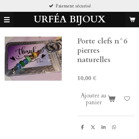
iement sécurisé
Pi
Passer
au
URFÉA BIJOUX
contenu
principal
Porte clefs n°6
pierres
naturelles
10,00 €
Ajouter au
panier
P
P
P
P
a
a
a
a
r
r
r
r