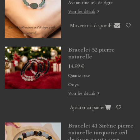
Aventurine œil de tigre
Voir les détails
M'avertir si disponible
Bracelet 52 pierre
naturelle
14,99 €
Quartz rose
Onyx
Voir les détails
Ajouter au panier
Bracelet 41 Sirène pierre
naturelle turquoise œil
de tigre quartz rose