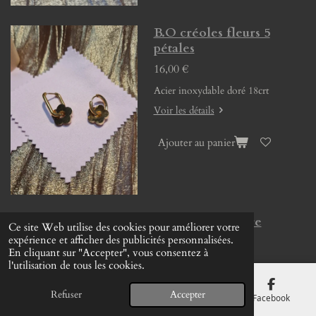
B.O créoles fleurs 5
pétales
16,00 €
Acier inoxydable doré 18crt
Voir les détails
Ajouter au panier
B.O créoles pierre
Ce site Web utilise des cookies pour améliorer votre
naturelle
expérience et afficher des publicités personnalisées.
En cliquant sur "Accepter", vous consentez à
13,00 €
l'utilisation de tous les cookies.
Refuser
Accepter
E-mail
Téléphone
Carte
Facebook
Voir les détails