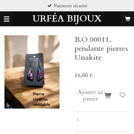
Paiement sécurisé
Passer
au
URFÉA BIJOUX
contenu
principal
B.O 00011.
pendante pierres
Unakite
16,00 €
Ajouter au
panier