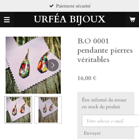
Paiement sécurisé
Passer
au
URFÉA BIJOUX
contenu
principal
B.O 0001
pendante pierres
véritables
16,00 €
Être informé du retour
en stock du produit
Envoyer