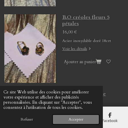
B.O créoles fleurs 5
pétales
16,00 €
Acier inoxydable doré 18crt
Voir les détails
Ajouter au panier
Ce site Web utilise des cookies pour améliorer
B.O créoles pierre
votre expérience et afficher des publicités
naturelle
personnalisées. En cliquant sur "Accepter", vous
consentez à l'utilisation de tous les cookies.
13,00 €
Refuser
Accepter
E-mail
Téléphone
Carte
Facebook
Voir les détails