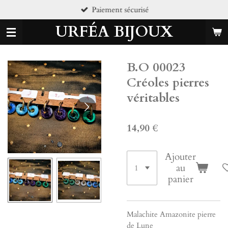
iement sécurisé
Pi
Passer
au
URFÉA BIJOUX
contenu
principal
B.O 00023
Créoles pierres
véritables
14,90 €
Ajouter
au
panier
Malachite Amazonite pierre
de Lune