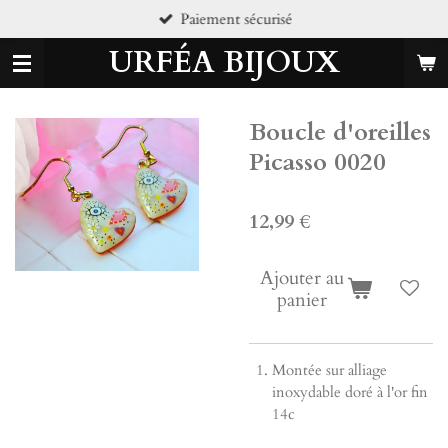
Paiement sécurisé
Passer
au
URFÉA BIJOUX
contenu
principal
Boucle d'oreilles
Picasso 0020
12,99 €
Ajouter au
panier
Montée sur alliage
inoxydable doré à l'or fin
14c