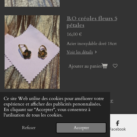
B.O créoles fleurs 5
pétales
16,00 €
Acier inoxydable doré 18crt
Voir les détails
Ajouter au panier
Ce site Web utilise des cookies pour améliorer votre
B.O créoles pierre
expérience et afficher des publicités personnalisées.
naturelle
En cliquant sur "Accepter", vous consentez à
l'utilisation de tous les cookies.
13,00 €
Refuser
Accepter
E-mail
Téléphone
Carte
Facebook
Voir les détails