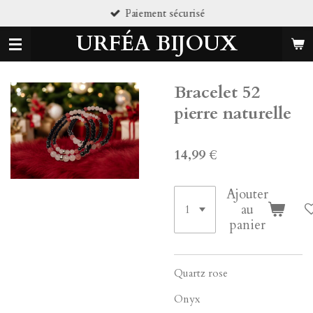
Paiement sécurisé
Passer
au
URFÉA BIJOUX
contenu
principal
Bracelet 52
pierre naturelle
14,99 €
Ajouter
au
panier
Quartz rose
Onyx