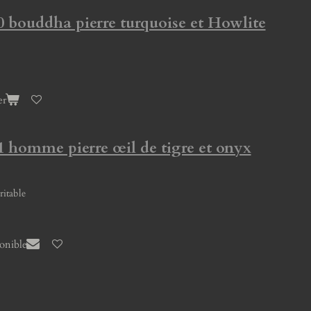
0 bouddha pierre turquoise et Howlite
er
1 homme pierre œil de tigre et onyx
éritable
ponible