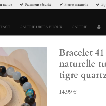
on rapide
Paiement sécurisé
Pierres naturelle
Bi
TACT
GALERIE URFÉA BIJOUX
GALERIE
Bracelet 41
naturelle t
tigre quartz
14,99 €