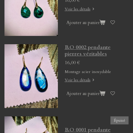
16,00 €
Voir les détails
Ajouter au panier
B.O 0002 pendante
pierres véritables
16,00 €
Montage acier inoxydable
Voir les détails
Ajouter au panier
Épuisé
B.O 0001 pendante