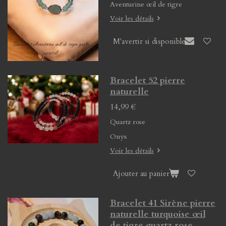
Aventurine œil de tigre
Voir les détails
M'avertir si disponible
Bracelet 52 pierre
naturelle
14,99 €
Quartz rose
Onyx
Voir les détails
Ajouter au panier
Bracelet 41 Sirène pierre
naturelle turquoise œil
de tigre quartz rose