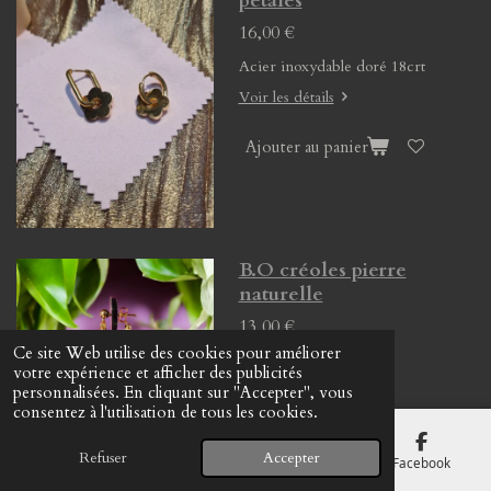
pétales
16,00 €
Acier inoxydable doré 18crt
Voir les détails
Ajouter au panier
B.O créoles pierre
naturelle
13,00 €
Ce site Web utilise des cookies pour améliorer
votre expérience et afficher des publicités
personnalisées. En cliquant sur "Accepter", vous
Voir les détails
consentez à l'utilisation de tous les cookies.
Ajouter au panier
Refuser
Accepter
E-mail
Téléphone
Carte
Facebook