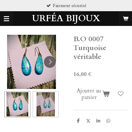
t sécurisé
Pierres
Passer
au
URFÉA BIJOUX
contenu
principal
B.O 0007
Turquoise
véritable
16,00 €
Ajouter au
panier
P
P
P
P
a
a
a
a
r
r
r
r