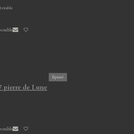
éritable
ponible
Épuisé
7 pierre de Lune
ponible