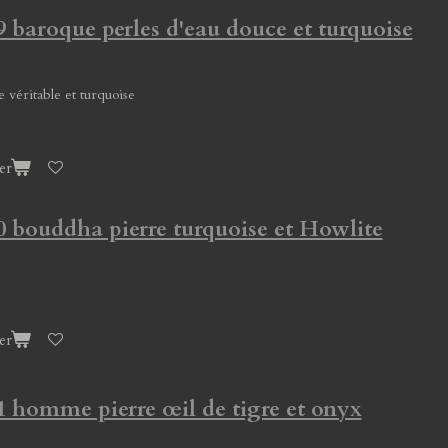
9 baroque perles d'eau douce et turquoise
e véritable et turquoise
er
0 bouddha pierre turquoise et Howlite
er
1 homme pierre œil de tigre et onyx