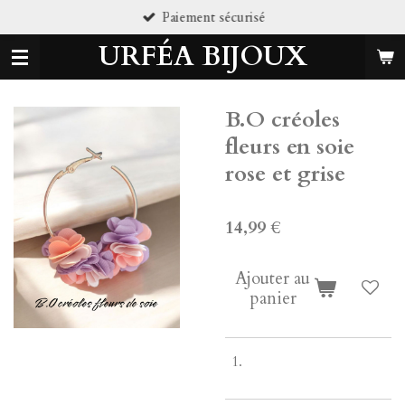
Paiement sécurisé
Passer
au
URFÉA BIJOUX
contenu
principal
B.O créoles
fleurs en soie
rose et grise
14,99 €
Ajouter au
panier