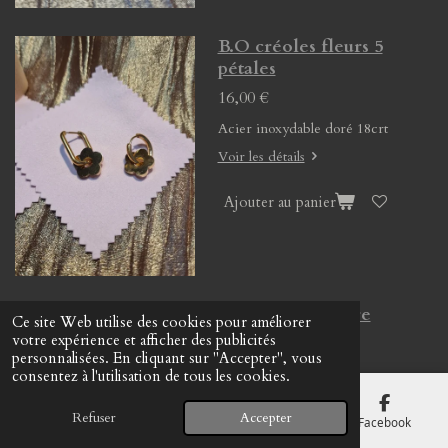
B.O créoles fleurs 5
pétales
16,00 €
Acier inoxydable doré 18crt
Voir les détails
Ajouter au panier
B.O créoles pierre
Ce site Web utilise des cookies pour améliorer
naturelle
votre expérience et afficher des publicités
personnalisées. En cliquant sur "Accepter", vous
13,00 €
consentez à l'utilisation de tous les cookies.
Refuser
Accepter
E-mail
Téléphone
Carte
Facebook
Voir les détails