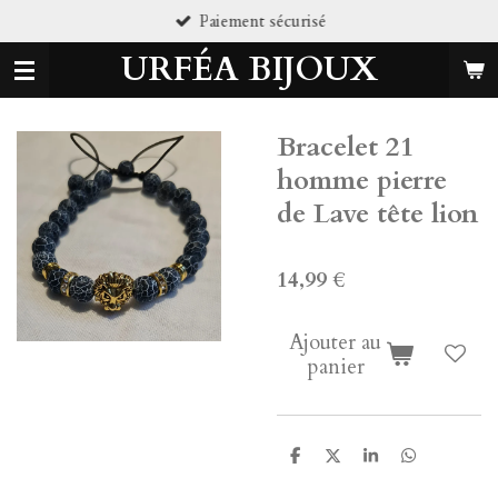
iement sécurisé
Pi
Passer
au
URFÉA BIJOUX
contenu
principal
Bracelet 21
homme pierre
de Lave tête lion
14,99 €
Ajouter au
panier
P
P
P
P
a
a
a
a
r
r
r
r