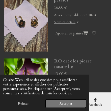
pétales
16,00 €
Acier inoxydable doré 18crt
Voir les détails
Ajouter au panier
B.O créoles pierre
naturelle
13,00 €
Ce site Web utilise des cookies pour améliorer
votre expérience et afficher des publicités
personnalisées. En cliquant sur "Accepter", vous
Voir les détails
consentez à l'utilisation de tous les cookies.
Ajouter au panier
Refuser
Accepter
E-mail
Téléphone
Carte
Facebook