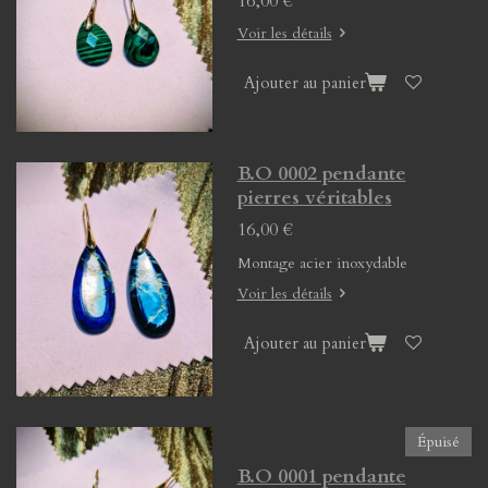
16,00 €
Voir les détails
Ajouter au panier
B.O 0002 pendante
pierres véritables
16,00 €
Montage acier inoxydable
Voir les détails
Ajouter au panier
Épuisé
B.O 0001 pendante