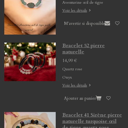
Aventurine œil de tigre
Voir les détails
M'avertir si disponible
Bracelet 52 pierre
naturelle
14,99 €
Quartz rose
Onyx
Voir les détails
Ajouter au panier
Bracelet 41 Sirène pierre
naturelle turquoise œil
de tigre quartz rose