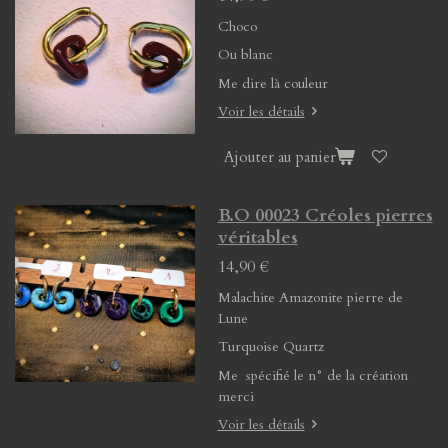
Choco
Ou blanc
Me dire là couleur
Voir les détails
Ajouter au panier
B.O 00023 Créoles pierres
véritables
14,90 €
Malachite Amazonite pierre de
Lune
Turquoise Quartz
Me spécifié le n° de la création
merci
Voir les détails