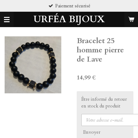
curisé
Pierres natu
Passer
au
URFÉA BIJOUX
contenu
principal
Bracelet 25
homme pierre
de Lave
14,99 €
Être informé du retour
en stock du produit
Envoyer