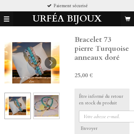
iement sécurisé
Pi
Passer
au
URFÉA BIJOUX
contenu
principal
Bracelet 73
pierre Turquoise
anneaux doré
25,00 €
Être informé du retour
en stock du produit
Envoyer