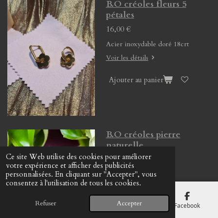
B.O créoles fleurs 5
pétales
16,00 €
Acier inoxydable doré 18crt
Voir les détails
Ajouter au panier
B.O créoles pierre
naturelle
Ce site Web utilise des cookies pour améliorer
13,00 €
votre expérience et afficher des publicités
personnalisées. En cliquant sur "Accepter", vous
consentez à l'utilisation de tous les cookies.
Voir les détails
Refuser
Accepter
E-mail
Téléphone
Carte
Facebook
Ajouter au panier