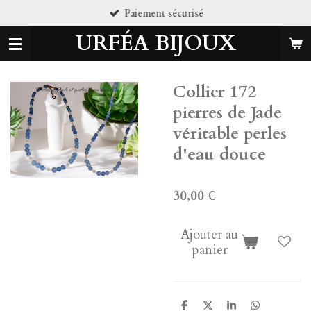
t sécurisé
Pierres
Passer
au
URFÉA BIJOUX
contenu
principal
Collier 172
pierres de Jade
véritable perles
d'eau douce
30,00 €
Ajouter au
panier
P
P
P
P