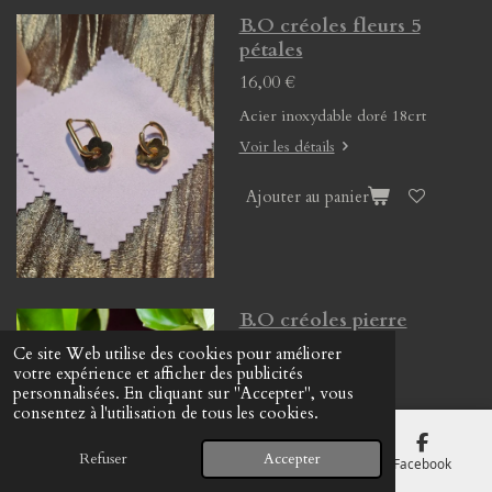
B.O créoles fleurs 5
pétales
16,00 €
Acier inoxydable doré 18crt
Voir les détails
Ajouter au panier
B.O créoles pierre
naturelle
Ce site Web utilise des cookies pour améliorer
votre expérience et afficher des publicités
13,00 €
personnalisées. En cliquant sur "Accepter", vous
consentez à l'utilisation de tous les cookies.
Voir les détails
Refuser
Accepter
E-mail
Téléphone
Carte
Facebook