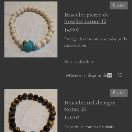
Épuisé
Bracelet pierre de
howlite tortue 12
14,99 €
Protège des insomnies causées par la
surexcitation.
Voir les détails
M'avertir si disponible
Épuisé
Bracelet œil de tigre
tortue 13
14,99 €
La pierre de tout les bienfaits