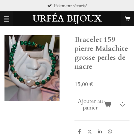
curisé
Pierres natu
Passer
au
URFÉA BIJOUX
contenu
principal
Bracelet 159
pierre Malachite
grosse perles de
nacre
15,00 €
Ajouter au
panier
P
P
P
P