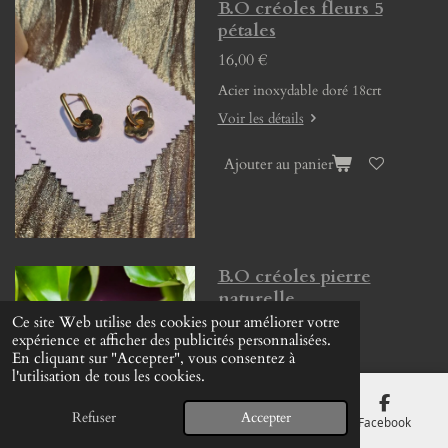
B.O créoles fleurs 5
pétales
16,00 €
Acier inoxydable doré 18crt
Voir les détails
Ajouter au panier
B.O créoles pierre
naturelle
Ce site Web utilise des cookies pour améliorer votre
13,00 €
expérience et afficher des publicités personnalisées.
En cliquant sur "Accepter", vous consentez à
l'utilisation de tous les cookies.
Voir les détails
Refuser
Accepter
E-mail
Téléphone
Carte
Facebook
Ajouter au panier