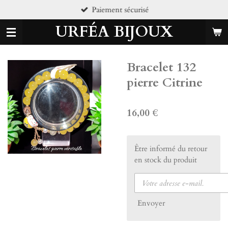
iement sécurisé
Pi
Passer
au
URFÉA BIJOUX
contenu
principal
Bracelet 132
pierre Citrine
16,00 €
Être informé du retour
en stock du produit
Envoyer