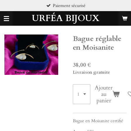
iement sécurisé
Pi
Passer
au
URFÉA BIJOUX
contenu
principal
Bague réglable
en Moisanite
38,00 €
Livraison gratuite
Ajouter
au
panier
Bague en Moisanite certifié