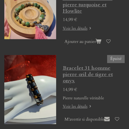
pierre turquoise et
Howlite
14,99 €
Voir les détails
Ajouter au panier
Épuisé
Bracelet 31 homme
pierre œil de tigre et
onyx
14,99 €
Pierre naturelle véritable
Voir les détails
M'avertir si disponible