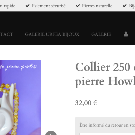
on rapide
Paiement sécurisé
Pierres naturelle
Bi
TACT
GALERIE URFÉA BIJOUX
GALERIE
Collier 250
pierre Howl
32,00 €
Être informé du retour en st