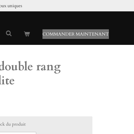
joux uniques
COMMANDER MAINTENANT
 double rang
ite
ock du produit