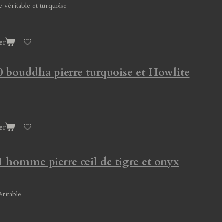
e véritable et turquoise
er
0 bouddha pierre turquoise et Howlite
er
1 homme pierre œil de tigre et onyx
éritable