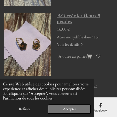
B.O créoles fleurs 5
pétales
16,00 €
Acier inoxydable doré 18crt
Voir les détails
Ajouter au panier
Ce site Web utilise des cookies pour améliorer votre
B.O créoles pierre
expérience et afficher des publicités personnalisées.
naturelle
En cliquant sur "Accepter", vous consentez à
l'utilisation de tous les cookies.
13,00 €
Refuser
Accepter
E-mail
Téléphone
Carte
Facebook
Voir les détails