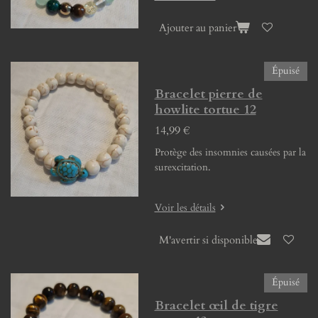
Ajouter au panier
Épuisé
Bracelet pierre de
howlite tortue 12
14,99 €
Protège des insomnies causées par la
surexcitation.
Voir les détails
M'avertir si disponible
Épuisé
Bracelet œil de tigre