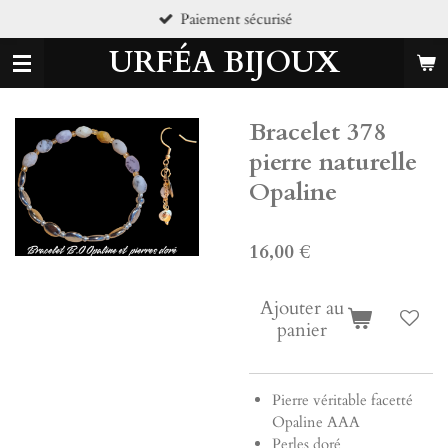
Paiement sécurisé
Passer
au
URFÉA BIJOUX
contenu
principal
Bracelet 378
pierre naturelle
Opaline
16,00 €
Ajouter au
panier
Pierre véritable facetté
Opaline AAA
Perles doré