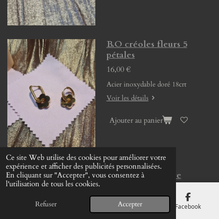
B.O créoles fleurs 5
pétales
16,00 €
Acier inoxydable doré 18crt
Voir les détails
Ajouter au panier
Ce site Web utilise des cookies pour améliorer votre
expérience et afficher des publicités personnalisées.
B.O créoles pierre
En cliquant sur "Accepter", vous consentez à
l'utilisation de tous les cookies.
naturelle
13,00 €
Refuser
Accepter
E-mail
Téléphone
Carte
Facebook