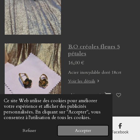
B.O créoles fleurs 5
pétales
16,00 €
Acier inoxydable doré 18crt
Voir les détails
Ajouter au panier
Ce site Web utilise des cookies pour améliorer
votre expérience et afficher des publicités
personnalisées. En cliquant sur "Accepter", vous
consentez à l'utilisation de tous les cookies.
B.O créoles pierre
Refuser
Accepter
E-mail
Téléphone
Carte
Facebook
naturelle