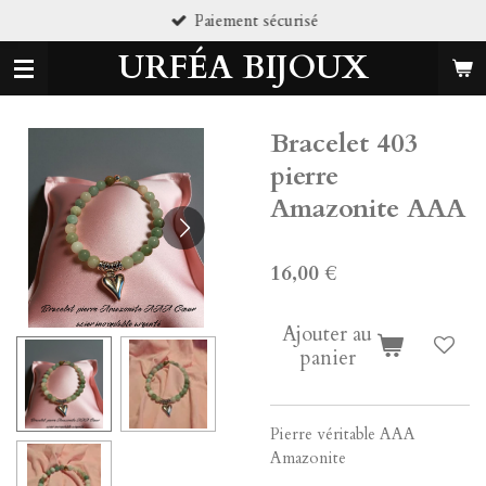
Paiement sécurisé
Passer
au
URFÉA BIJOUX
contenu
principal
Bracelet 403
pierre
Amazonite AAA
16,00 €
Ajouter au
panier
Pierre véritable AAA
Amazonite