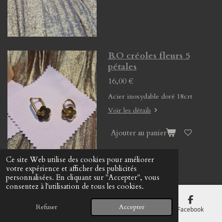
B.O créoles fleurs 5
pétales
16,00 €
Acier inoxydable doré 18crt
Voir les détails
Ajouter au panier
Ce site Web utilise des cookies pour améliorer
votre expérience et afficher des publicités
personnalisées. En cliquant sur "Accepter", vous
consentez à l'utilisation de tous les cookies.
B.O créoles pierre
naturelle
Refuser
Accepter
E-mail
Téléphone
Carte
Facebook
13,00 €