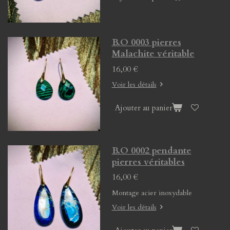
B.O 0003 pierres
Malachite véritable
16,00 €
Voir les détails
Ajouter au panier
B.O 0002 pendante
pierres véritables
16,00 €
Montage acier inoxydable
Voir les détails