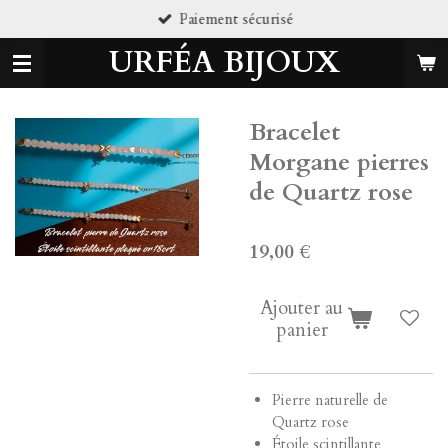
Paiement sécurisé
Passer
au
URFÉA BIJOUX
contenu
principal
Bracelet
Morgane pierres
de Quartz rose
19,00 €
Ajouter au
panier
Pierre naturelle de
Quartz rose
Étoile scintillante