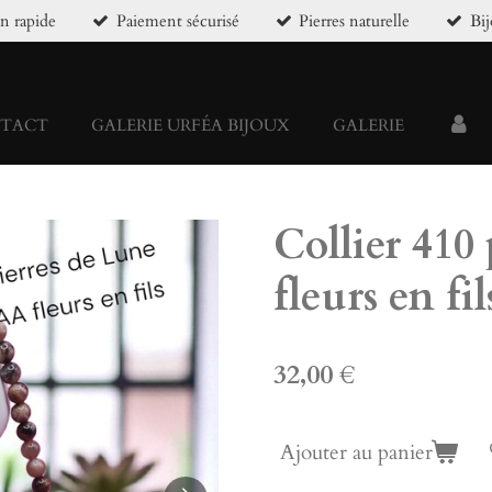
on rapide
Paiement sécurisé
Pierres naturelle
Bi
TACT
GALERIE URFÉA BIJOUX
GALERIE
Collier 410
fleurs en fi
32,00 €
Ajouter au panier