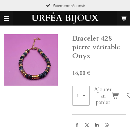
Paiement sécurisé
Passer
au
URFÉA BIJOUX
contenu
principal
Bracelet 428
pierre véritable
Onyx
16,00 €
Ajouter
au
panier
P
P
P
P