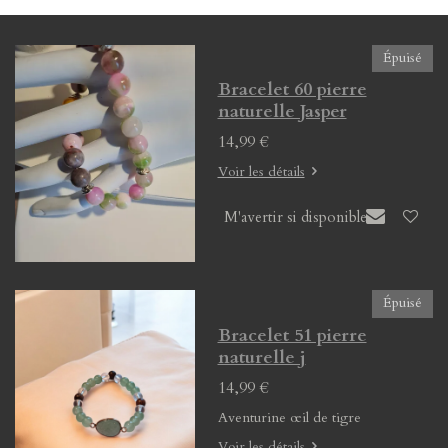
g
g
g
g
e
e
e
e
r
r
r
r
Épuisé
Bracelet 60 pierre
naturelle Jasper
14,99 €
Voir les détails
M'avertir si disponible
Épuisé
Bracelet 51 pierre
naturelle j
14,99 €
Aventurine œil de tigre
Voir les détails