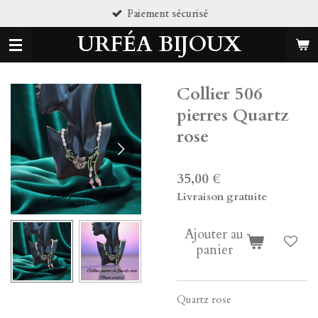
Paiement sécurisé
Passer
au
URFÉA BIJOUX
contenu
principal
Collier 506
pierres Quartz
rose
35,00 €
Livraison gratuite
Ajouter au
panier
Quartz rose