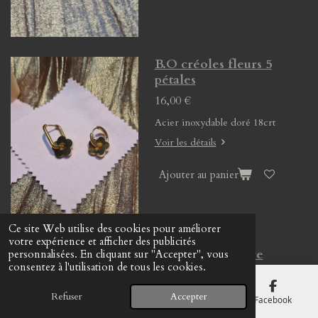
B.O créoles fleurs 5
pétales
16,00 €
Acier inoxydable doré 18crt
Voir les détails
Ajouter au panier
Ce site Web utilise des cookies pour améliorer
votre expérience et afficher des publicités
B.O créoles pierre
personnalisées. En cliquant sur "Accepter", vous
consentez à l'utilisation de tous les cookies.
naturelle
13,00 €
Refuser
Accepter
E-mail
Téléphone
Carte
Facebook