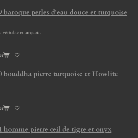
9 baroque perles d'eau douce et turquoise
e véritable et turquoise
er
0 bouddha pierre turquoise et Howlite
er
1 homme pierre œil de tigre et onyx