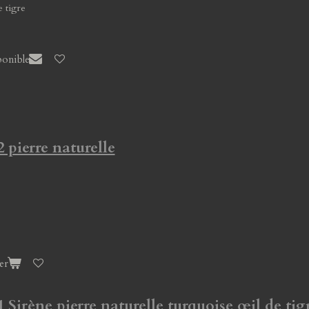
e tigre
ponible
2 pierre naturelle
er
1 Sirène pierre naturelle turquoise œil de tig