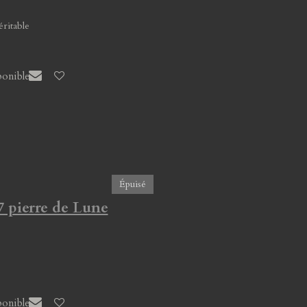
éritable
ponible
Épuisé
7 pierre de Lune
ponible