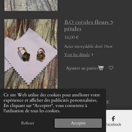
B.O créoles fleurs 5
pétales
16,00 €
Acier inoxydable doré 18crt
Voir les détails
Ajouter au panier
Ce site Web utilise des cookies pour améliorer votre
expérience et afficher des publicités personnalisées.
B.O créoles pierre
En cliquant sur "Accepter", vous consentez à
naturelle
l'utilisation de tous les cookies.
13,00 €
Refuser
Accepter
E-mail
Téléphone
Carte
Facebook