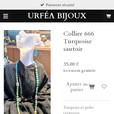
Pierres naturelle
Passer
au
URFÉA BIJOUX
contenu
principal
Collier 666
Turquoise
sautoir
35,00 €
Livraison gratuite
Ajouter au
panier
Turquoise et perles
céramique