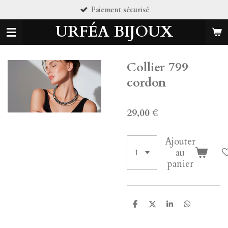
Paiement sécurisé
Passer
au
URFÉA BIJOUX
contenu
principal
Collier 799
cordon
29,00 €
Ajouter
au
panier
P
P
P
P
a
a
a
a
r
r
r
r