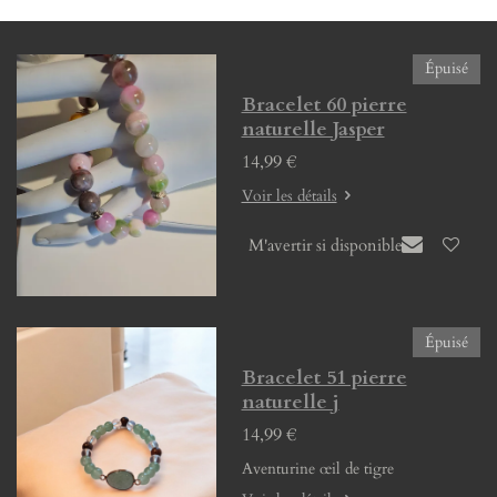
g
g
g
g
e
e
e
e
r
r
r
r
Épuisé
Bracelet 60 pierre
naturelle Jasper
14,99 €
Voir les détails
M'avertir si disponible
Épuisé
Bracelet 51 pierre
naturelle j
14,99 €
Aventurine œil de tigre