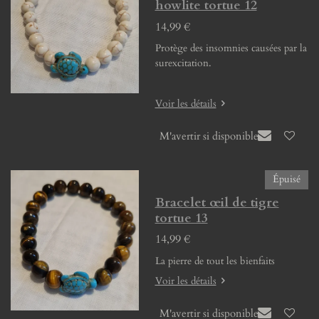
howlite tortue 12
14,99 €
Protège des insomnies causées par la
surexcitation.
Voir les détails
M'avertir si disponible
Épuisé
Bracelet œil de tigre
tortue 13
14,99 €
La pierre de tout les bienfaits
Voir les détails
M'avertir si disponible