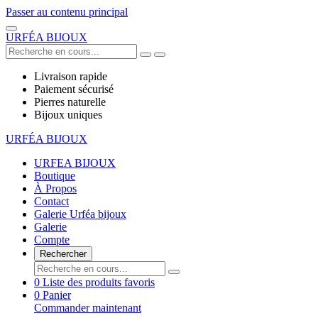
Passer au contenu principal
URFÉA BIJOUX
Livraison rapide
Paiement sécurisé
Pierres naturelle
Bijoux uniques
URFÉA BIJOUX
URFEA BIJOUX
Boutique
À Propos
Contact
Galerie Urféa bijoux
Galerie
Compte
Rechercher
0
Liste des produits favoris
0
Panier
Commander maintenant