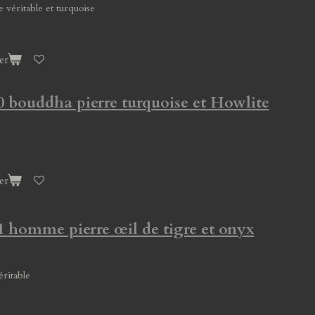
e véritable et turquoise
er
0 bouddha pierre turquoise et Howlite
er
1 homme pierre œil de tigre et onyx
éritable