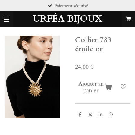
iement sécurisé
Pi
Passer
au
URFÉA BIJOUX
contenu
principal
Collier 783
étoile or
24,00 €
Ajouter au
panier
P
P
P
P
a
a
a
a
r
r
r
r
t
t
t
t
a
a
a
a