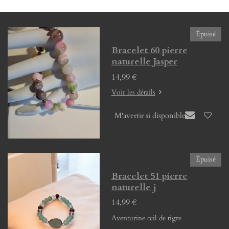
g
g
g
g
e
e
e
e
r
r
r
r
Épuisé
Bracelet 60 pierre
naturelle Jasper
14,99 €
Voir les détails
M'avertir si disponible
Épuisé
Bracelet 51 pierre
naturelle j
14,99 €
Aventurine œil de tigre