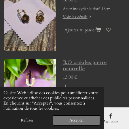
16,00 €
Acier inoxydable doré 18crt
Voir les détails
Ajouter au panier
B.O créoles pierre
naturelle
13,00 €
Ce site Web utilise des cookies pour améliorer votre
Voir les détails
expérience et afficher des publicités personnalisées.
En cliquant sur "Accepter", vous consentez à
l'utilisation de tous les cookies.
Ajouter au panier
Refuser
Accepter
E-mail
Téléphone
Carte
Facebook