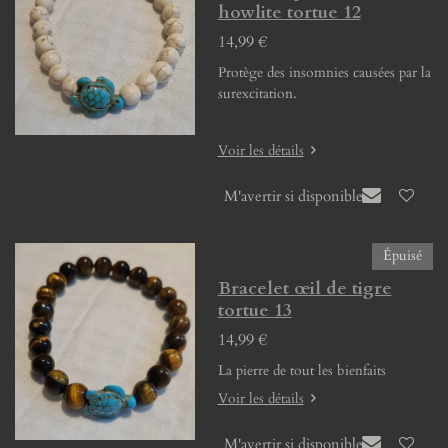
howlite tortue 12
14,99 €
Protège des insomnies causées par la
surexcitation.
Voir les détails
M'avertir si disponible
Épuisé
Bracelet œil de tigre
tortue 13
14,99 €
La pierre de tout les bienfaits
Voir les détails
M'avertir si disponible