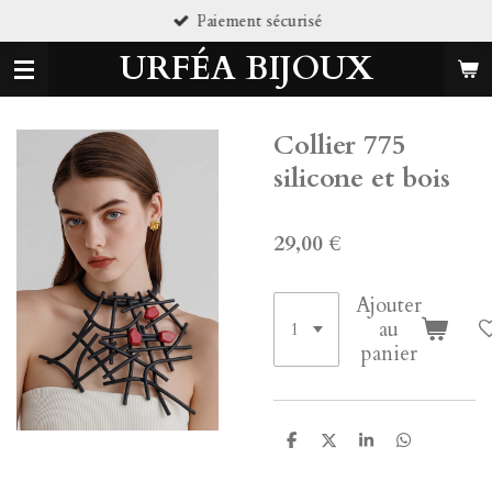
curisé
Pierres natu
Passer
au
URFÉA BIJOUX
contenu
principal
Collier 775
silicone et bois
29,00 €
Ajouter
au
panier
P
P
P
P
a
a
a
a
r
r
r
r